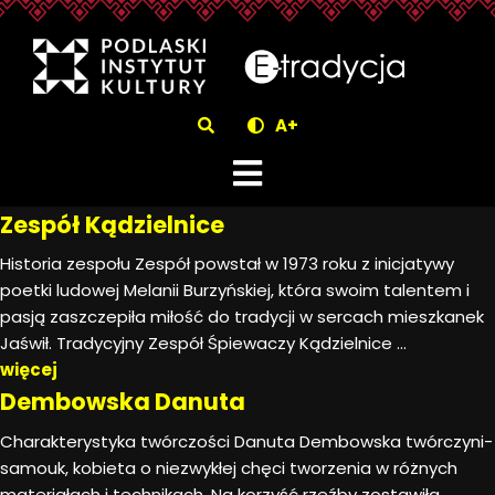
eTradycjaZespół Kądzielnice
Szukaj
A+
Zespół Kądzielnice
Historia zespołu Zespół powstał w 1973 roku z inicjatywy
poetki ludowej Melanii Burzyńskiej, która swoim talentem i
pasją zaszczepiła miłość do tradycji w sercach mieszkanek
Jaświł. Tradycyjny Zespół Śpiewaczy Kądzielnice ...
więcej
Dembowska Danuta
Charakterystyka twórczości Danuta Dembowska twórczyni-
samouk, kobieta o niezwykłej chęci tworzenia w różnych
materiałach i technikach. Na korzyść rzeźby zostawiła