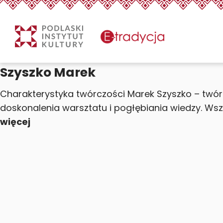
eTradycjaSzyszko Marek
Treść
Szyszko Marek
Charakterystyka twórczości Marek Szyszko – twórc
doskonalenia warsztatu i pogłębiania wiedzy. Wszy
więcej