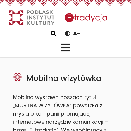
eTradycjaMobilna wizy
Szukaj
A-
Mobilna wizytówka
Mobilna wystawa nosząca tytuł
„MOBILNA WIZYTÓWKA” powstała z
myślą o kampanii promującej
internetowe narzędzie komunikacji –
bazę „E-tradycja”. We współpracy z