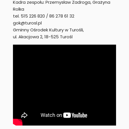
Kadra zespołu: Przemysław Zadroga, Grażyna
Rolka
tel. 515 226 820 / 86 278 61 32
gok@turosl.pl
Gminny Ośrodek Kultury w Turośli,
ul. Akacjowa 2, 18-525 Turośl