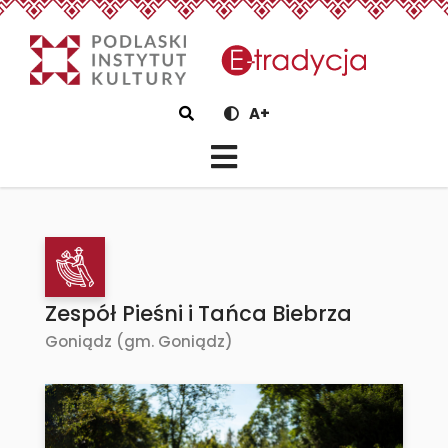
eTradycjaZespół Pieśni i Tań
Szukaj
A+
Zespół Pieśni i Tańca Biebrza
Goniądz (gm. Goniądz)