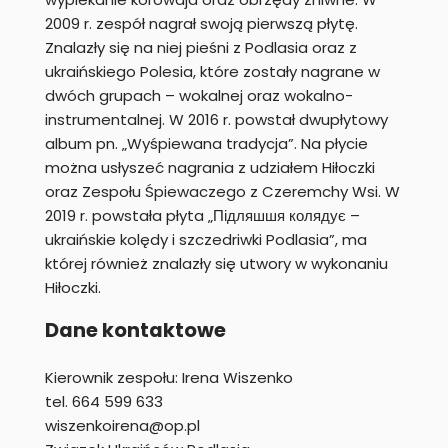
2009 r. zespół nagrał swoją pierwszą płytę.
Znalazły się na niej pieśni z Podlasia oraz z
ukraińskiego Polesia, które zostały nagrane w
dwóch grupach – wokalnej oraz wokalno-
instrumentalnej. W 2016 r. powstał dwupłytowy
album pn. „Wyśpiewana tradycja”. Na płycie
można usłyszeć nagrania z udziałem Hiłoczki
oraz Zespołu Śpiewaczego z Czeremchy Wsi. W
2019 r. powstała płyta „Підляшшя колядує –
ukraińskie kolędy i szczedriwki Podlasia”, ma
której również znalazły się utwory w wykonaniu
Hiłoczki.
Dane kontaktowe
Kierownik zespołu: Irena Wiszenko
tel. 664 599 633
wiszenkoirena@op.pl