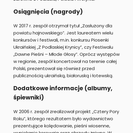
Osiągnięcia (nagrody)
W 2017 r. zespół otrzymał tytuł „Zasłużony dla
powiatu hajnowskiego”. Jest laureatem wielu
konkursów i festiwali, m.in. konkursu Piosenki
Ukraińskiej „Z Podlaskiej Krynicy”, czy Festiwalu
„Dawne Pieśni – Młode Głosy”. Oprócz występów
w regionie, zespół koncertował na terenie całej
Polski, prezentował się również przed
publicznością ukraińską, białoruską i łotewską.
Dodatkowe informacje (albumy,
śpiewniki)
W 2006 r. zespół zrealizował projekt „Cztery Pory
Roku”, którego rezultatem było wydawnictwo
prezentujące kolędowanie, pieśni wiosenne,
wypiekanie korowaja oraz obrzędy żniwne. W