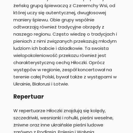
żeńską grupą śpiewaczą z Czeremchy Wsi, od
której uczy się autentycznej, dwugłosowej
maniery śpiewu. Obie grupy wspólnie
odtwarzają również tradycyjne obrzędy z
naszego regionu. Często wiedzę o tradycjach i
pieniach z nimi związanych przekazują młodym
ludziom ich babcie i dziadkowie. Ta swoista
wielopokoleniowość przekazu również jest
charakterystyczną cechą Hiłoczki. Oprócz
występów w regionie, zespół koncertował na
terenie całej Polski, bywał także z występami w
Ukrainie, Białorusi i Łotwie.
Repertuar
W repertuarze Hiłoczki znajdują się kolędy,
szczedriwki, wesnianki i rohulki, pieśni weselne,
żniwne oraz inne ukraińskie pieśni ludowe
zarówno z Podlasia, Polesia i Wołynia.