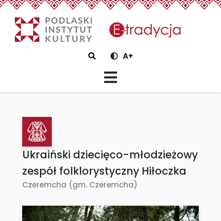
eTradycjaUkraiński dziecięc
Szukaj
A+
Ukraiński dziecięco-młodzieżowy
zespół folklorystyczny Hiłoczka
Czeremcha (gm. Czeremcha)