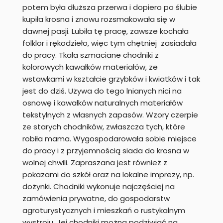
potem była dłuższa przerwa i dopiero po ślubie
kupiła krosna i znowu rozsmakowała się w
dawnej pasji. Lubiła tę pracę, zawsze kochała
folklor i rękodzieło, więc tym chętniej zasiadała
do pracy. Tkała szmaciane chodniki z
kolorowych kawałków materiałów, ze
wstawkami w kształcie grzybków i kwiatków i tak
jest do dziś. Używa do tego lnianych nici na
osnowę i kawałków naturalnych materiałów
tekstylnych z własnych zapasów. Wzory czerpie
ze starych chodników, zwłaszcza tych, które
robiła mama. Wygospodarowała sobie miejsce
do pracy i z przyjemnością siada do krosna w
wolnej chwili. Zapraszana jest również z
pokazami do szkół oraz na lokalne imprezy, np.
dożynki. Chodniki wykonuje najczęściej na
zamówienia prywatne, do gospodarstw
agroturystycznych i mieszkań o rustykalnym
wystroju. Jej chodniki można podziwiać na