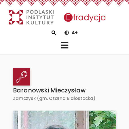
eTradycjaBaranowski Miecz
Szukaj
A+
Baranowski Mieczysław
Zamczysk (gm. Czarna Białostocka)