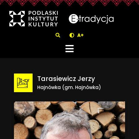
eTradycjaTarasiewicz Jerzy 
Szukaj
A+
Tarasiewicz Jerzy
Hajnówka (gm. Hajnówka)