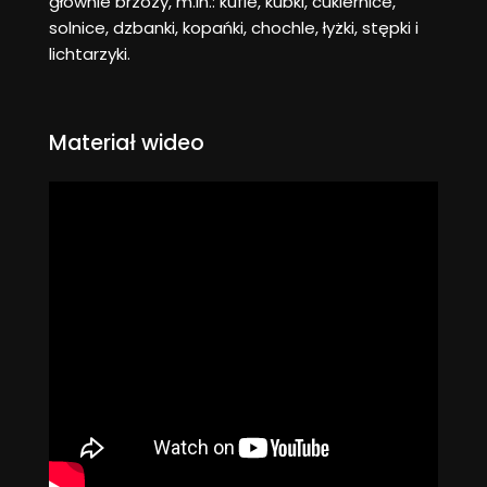
głównie brzozy, m.in.: kufle, kubki, cukiernice,
solnice, dzbanki, kopańki, chochle, łyżki, stępki i
lichtarzyki.
Materiał wideo