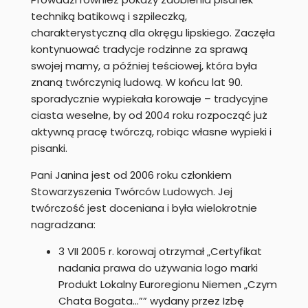
techniką batikową i szpileczką,
charakterystyczną dla okręgu lipskiego. Zaczęła
kontynuować tradycje rodzinne za sprawą
swojej mamy, a później teściowej, która była
znaną twórczynią ludową. W końcu lat 90.
sporadycznie wypiekała korowaje – tradycyjne
ciasta weselne, by od 2004 roku rozpocząć już
aktywną pracę twórczą, robiąc własne wypieki i
pisanki.
Pani Janina jest od 2006 roku członkiem
Stowarzyszenia Twórców Ludowych. Jej
twórczość jest doceniana i była wielokrotnie
nagradzana:
3 VII 2005 r. korowaj otrzymał „Certyfikat
nadania prawa do używania logo marki
Produkt Lokalny Euroregionu Niemen „Czym
Chata Bogata…”” wydany przez Izbę