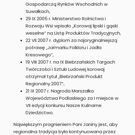
Gospodarczą Rynków Wschodnich w
Suwałkach,
29 IX 2005 r. Ministerstwo Rolnictwa i
Rozwoju Wsi wpisało „Korowaj lipski i gąski
weselne” na Listę Produktów Tradycyjnych,
22 VII 2007 r. dyplom za najoryginalniejszą
potrawę „Jarmarku Folkloru i Jadła
Kresowego”,
19 VIII 2007 r. na IX Biebrzańskich Targach
Twórczości i Sztuki Ludowej korowaj
otrzymał tytuł „Biebrzański Produkt
Regionalny 2007”,
21 IX 2007 r. Nagroda Marszałka
Województwa Podlaskiego za I miejsce w
VII edycji konkursu Nasze Kulinarne
Dziedzictwo.
Największym pragnieniem Pani Janiny jest, aby
regionalna tradycja była kontynuowana przez