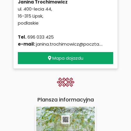
Janina Trochimowicz
ul. 400-lecia 44,
16-315 Lipsk,
podlaskie
Tel.
696 033 425
e-mail:
janina.trochimowicz@poczta....
Mapa dojazdu
Plansza informacyjna