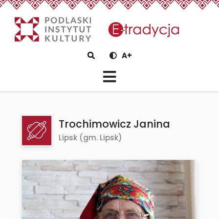
eTradycjaTrochimowicz Jani
Szukaj
A+
Trochimowicz Janina
Lipsk (gm. Lipsk)