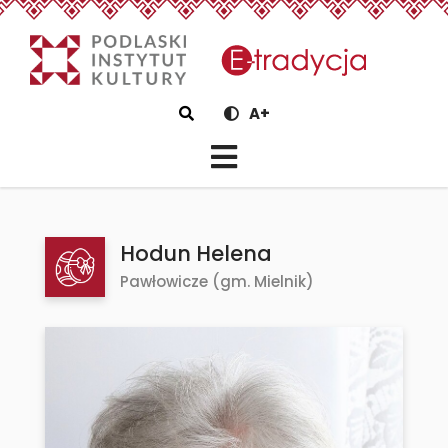
eTradycjaHodun Helena -
Szukaj
A+
Hodun Helena
Pawłowicze (gm. Mielnik)