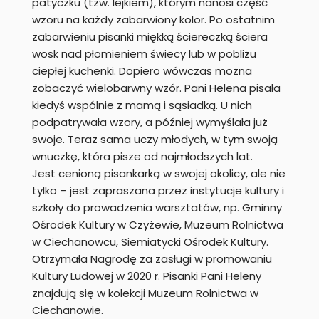
patyczku (tzw. lejkiem), którym nanosi część
wzoru na każdy zabarwiony kolor. Po ostatnim
zabarwieniu pisanki miękką ściereczką ściera
wosk nad płomieniem świecy lub w pobliżu
ciepłej kuchenki. Dopiero wówczas można
zobaczyć wielobarwny wzór. Pani Helena pisała
kiedyś wspólnie z mamą i sąsiadką. U nich
podpatrywała wzory, a później wymyślała już
swoje. Teraz sama uczy młodych, w tym swoją
wnuczkę, która pisze od najmłodszych lat.
Jest cenioną pisankarką w swojej okolicy, ale nie
tylko – jest zapraszana przez instytucje kultury i
szkoły do prowadzenia warsztatów, np. Gminny
Ośrodek Kultury w Czyżewie, Muzeum Rolnictwa
w Ciechanowcu, Siemiatycki Ośrodek Kultury.
Otrzymała Nagrodę za zasługi w promowaniu
Kultury Ludowej w 2020 r. Pisanki Pani Heleny
znajdują się w kolekcji Muzeum Rolnictwa w
Ciechanowie.