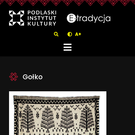
eTradycjaGołko -
Szukaj
A+
Gołko