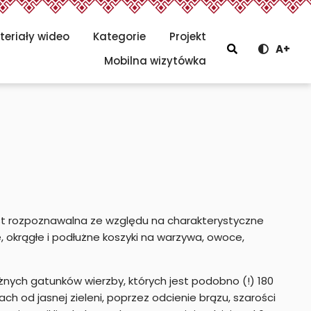
teriały wideo
Kategorie
Projekt
Szukaj
A+
Menu głów
Mobilna wizytówka
jest rozpoznawalna ze względu na charakterystyczne
, okrągłe i podłużne koszyki na warzywa, owoce,
nych gatunków wierzby, których jest podobno (!) 180
rach od jasnej zieleni, poprzez odcienie brązu, szarości