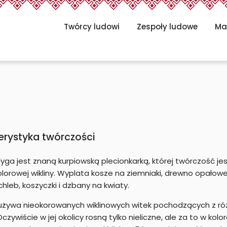
Twórcy ludowi
Zespoły ludowe
Ma
erystyka twórczości
dyga jest znaną kurpiowską plecionkarką, której twórczość 
olorowej wikliny. Wyplata kosze na ziemniaki, drewno opałowe
chleb, koszyczki i dzbany na kwiaty.
używa nieokorowanych wiklinowych witek pochodzących z róż
czywiście w jej okolicy rosną tylko nieliczne, ale za to w kolo