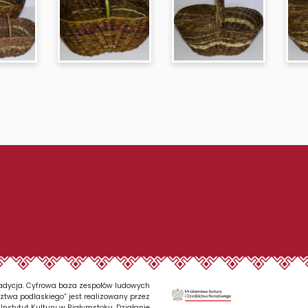
tradycja. Cyfrowa baza zespołów ludowych
twa podlaskiego” jest realizowany przez
 Instytut Kultury w Białymstoku. Działanie