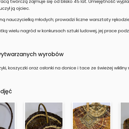
Pracą twórczą zajmuje się od blisko 45 lat. Umiejętność wypla
uczył ją ojciec.
ną nauczycielką młodych; prowadzi liczne warsztaty rękodzie
atką wielu nagród w konkursach sztuki ludowej, jej prace po
wytwarzanych wyrobów
yki, koszyczki oraz osłonki na donice i tace ze świeżej wiklin
zdjęć