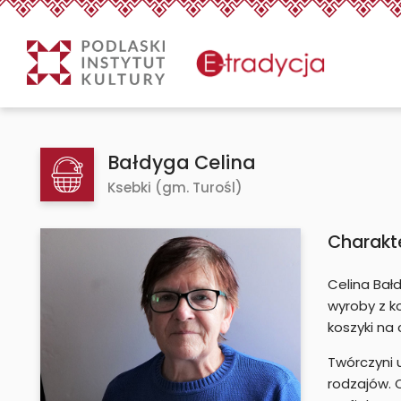
eTradycjaBałdyga Celina -
Treść
Bałdyga Celina
Ksebki (gm. Turośl)
Charakt
Celina Bał
wyroby z k
koszyki na 
Twórczyni 
rodzajów. O