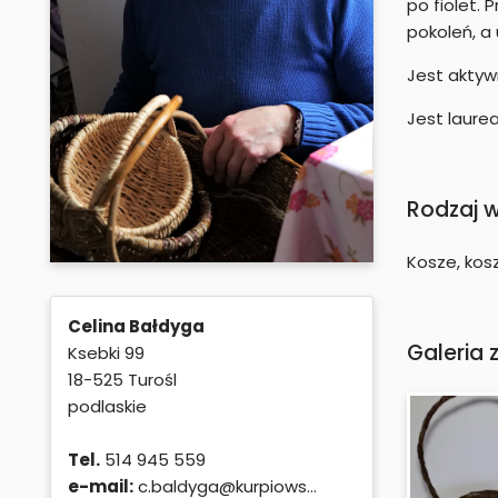
po fiolet. 
pokoleń, a 
Jest aktyw
Jest laure
Rodzaj 
Kosze, kosz
Celina Bałdyga
Galeria 
Ksebki 99
18-525 Turośl
podlaskie
Tel.
514 945 559
e-mail:
c.baldyga@kurpiows...