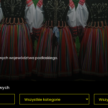
owych województwa podlaskiego.
owych
Kategoria
Gmina