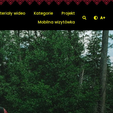
 Podlaskiego
teriały wideo
Kategorie
Projekt
Szukaj
A+
Menu głów
Mobilna wizytówka