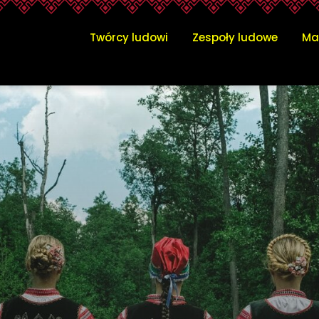
rców Ludowych Województwa
Twórcy ludowi
Zespoły ludowe
Ma