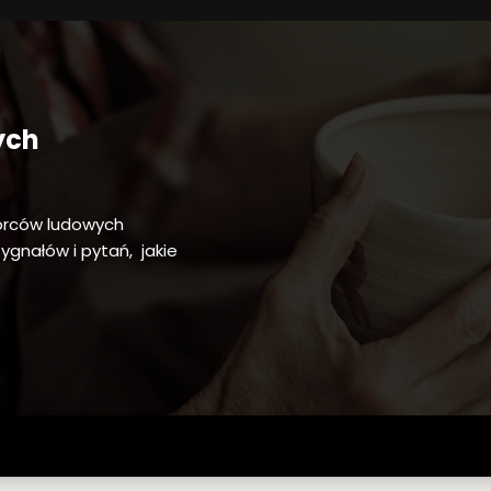
ych
órców ludowych
gnałów i pytań, jakie