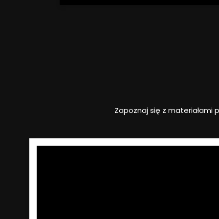
Szukana fraza
Kategoria
Zapoznaj się z materiałami 
Gmina
Szukaj