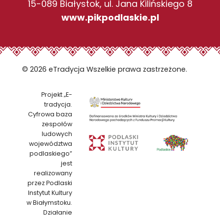
15-089 Białystok, ul. Jana Kilińskiego 8
www.pikpodlaskie.pl
© 2026 eTradycja Wszelkie prawa zastrzeżone.
Projekt „E-
tradycja.
Cyfrowa baza
zespołów
ludowych
województwa
podlaskiego”
jest
realizowany
przez Podlaski
Instytut Kultury
w Białymstoku.
Działanie