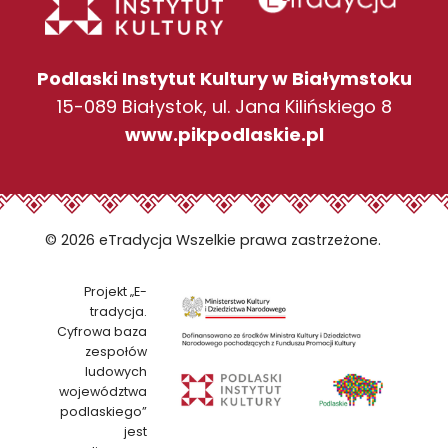
Podlaski Instytut Kultury w Białymstoku
15-089 Białystok, ul. Jana Kilińskiego 8
www.pikpodlaskie.pl
© 2026 eTradycja Wszelkie prawa zastrzeżone.
Projekt „E-
tradycja.
Cyfrowa baza
zespołów
ludowych
województwa
podlaskiego”
jest