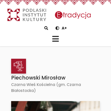
eTradycjaPiechowski Mirosł
Szukaj
A+
Piechowski Mirosław
Czarna Wieś Kościelna (gm. Czarna
Białostocka)