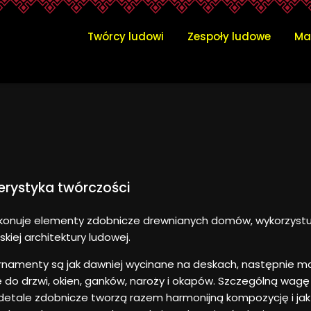
Twórcy ludowi
Zespoły ludowe
Ma
erystyka twórczości
onuje elementy zdobnicze drewnianych domów, wykorzystuj
skiej architektury ludowej.
rnamenty są jak dawniej wycinane na deskach, następnie m
o drzwi, okien, ganków, naroży i okapów. Szczególną wagę
detale zdobnicze tworzą razem harmonijną kompozycję i jak 