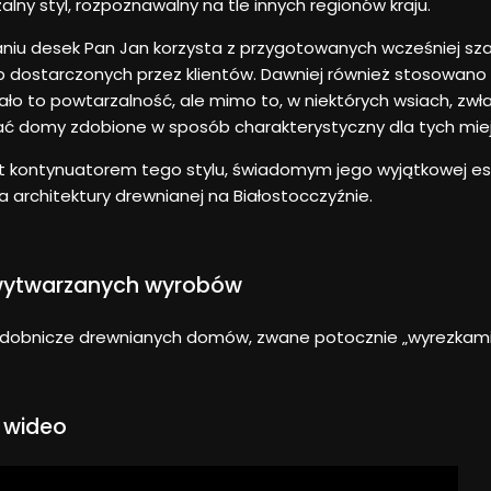
lny styl, rozpoznawalny na tle innych regionów kraju.
aniu desek Pan Jan korzysta z przygotowanych wcześniej s
lub dostarczonych przez klientów. Dawniej również stosowano
o to powtarzalność, ale mimo to, w niektórych wsiach, zwł
ać domy zdobione w sposób charakterystyczny dla tych mie
t kontynuatorem tego stylu, świadomym jego wyjątkowej este
a architektury drewnianej na Białostocczyźnie.
wytwarzanych wyrobów
zdobnicze drewnianych domów, zwane potocznie „wyrezkami
 wideo