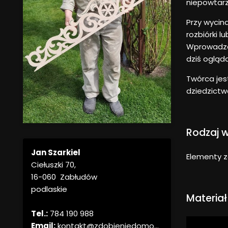
niepowtarza
Przy wycin
rozbiórki 
Wprowadzał
dziś ogląd
Twórca jes
dziedzictw
Rodzaj 
Jan Szarkiel
Elementy 
Ciełuszki 70,
16-060 Zabłudów
podlaskie
Materiał
Tel.:
784 190 988
Email:
kontakt@zdobieniedomo...