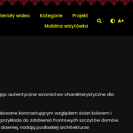
teriały wideo
Kategorie
Projekt
Szukaj
A+
Menu głów
Mobilna wizytówka
ąc autentyczne wzornictwo charakterystyczne dla
alowane kontrastującym względem ścian kolorem i
 przykłada do zdobienia frontowych szczytów domów.
dawniej, nadają podlaskiej architekturze