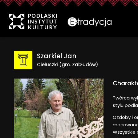
eTradycjaSzarkiel Jan -
Treść
Szarkiel Jan
Ciełuszki (gm. Zabłudów)
Charakt
Twórca wyk
stylu podla
Ozdoby i o
mocowane d
Wszystkie 