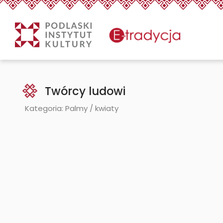
eTradycjaTwórcy ludowi -
Treść
Twórcy ludowi
Kategoria: Palmy / kwiaty