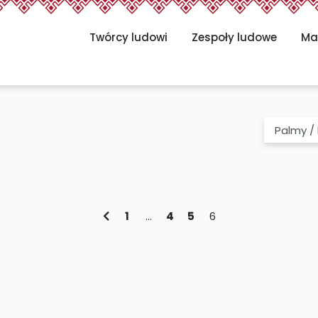
Twórcy ludowi
Zespoły ludowe
Ma
Kategoria
1
…
4
5
6