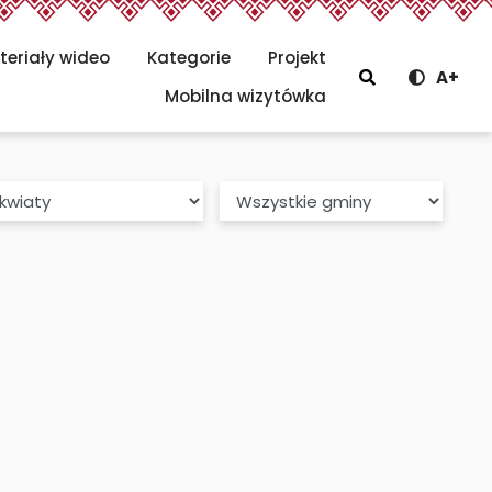
teriały wideo
Kategorie
Projekt
Szukaj
A+
Menu głów
Mobilna wizytówka
Gmina