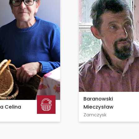
Baranowski
a Celina
Mieczysław
Zamczysk