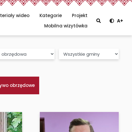
teriały wideo
Kategorie
Projekt
Szukaj
A+
Menu głów
Mobilna wizytówka
Gmina
zywo obrzędowe