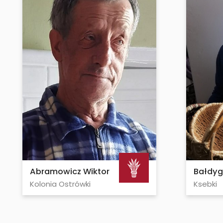
Abramowicz Wiktor
Bałdyg
Kolonia Ostrówki
Ksebki