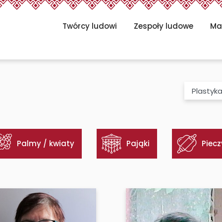
Twórcy ludowi
Zespoły ludowe
Ma
Kategoria
Palmy / kwiaty
Pająki
Piec