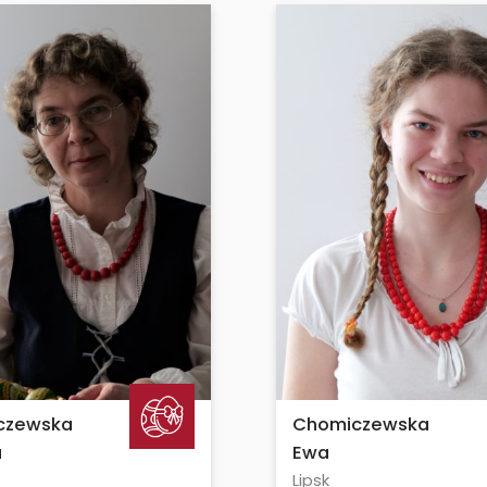
czewska
Chomiczewska
a
Ewa
Lipsk