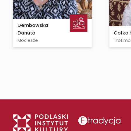
Dembowska
Danuta
Gołko 
Mociesze
Trofimó