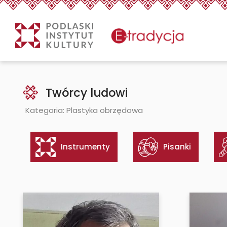
eTradycjaTwórcy ludowi -
Treść
Twórcy ludowi
Kategoria: Plastyka obrzędowa
Instrumenty
Pisanki