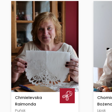
Chmielevska
Chomi
Raimonda
Bożen
Puńsk
Lipsk