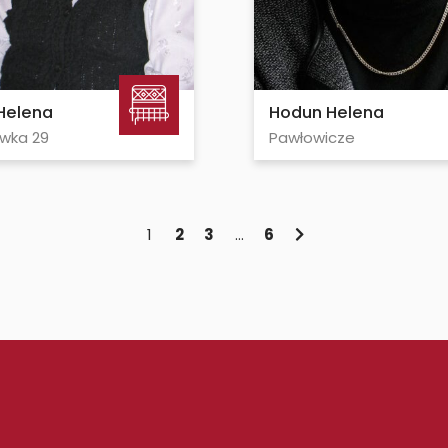
Helena
Hodun Helena
wka 29
Pawłowicze
1
2
3
…
6