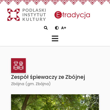
eTradycjaZespół śpiewaczy z
Szukaj
A+
Zespół śpiewaczy ze Zbójnej
Zbójna (gm. Zbójna)