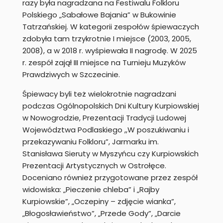
razy była nagradzana na Festiwalu Folkloru
Polskiego „Sabałowe Bajania” w Bukowinie
Tatrzańskiej. W kategorii zespołów śpiewaczych
zdobyła tam trzykrotnie I miejsce (2003, 2005,
2008), a w 2018 r. wyśpiewała II nagrodę. W 2025
r. zespół zajął III miejsce na Turnieju Muzyków
Prawdziwych w Szczecinie.
Śpiewacy byli też wielokrotnie nagradzani
podczas Ogólnopolskich Dni Kultury Kurpiowskiej
w Nowogrodzie, Prezentacji Tradycji Ludowej
Województwa Podlaskiego ,,W poszukiwaniu i
przekazywaniu Folkloru”, Jarmarku im.
Stanisława Sieruty w Myszyńcu czy Kurpiowskich
Prezentacji Artystycznych w Ostrołęce.
Doceniano również przygotowane przez zespół
widowiska: „Pieczenie chleba” i „Rajby
Kurpiowskie”, „Oczepiny – zdjęcie wianka”,
„Błogosławieństwo”, „Przede Gody”, „Darcie