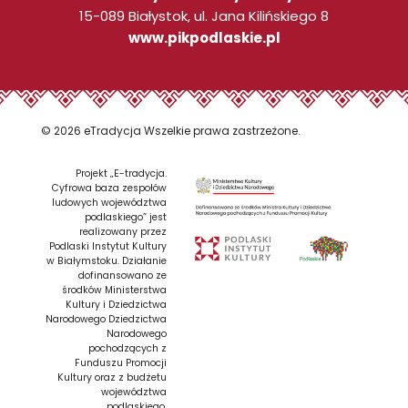
15-089 Białystok, ul. Jana Kilińskiego 8
www.pikpodlaskie.pl
© 2026 eTradycja Wszelkie prawa zastrzeżone.
Projekt „E-tradycja.
Cyfrowa baza zespołów
ludowych województwa
podlaskiego” jest
realizowany przez
Podlaski Instytut Kultury
w Białymstoku. Działanie
dofinansowano ze
środków Ministerstwa
Kultury i Dziedzictwa
Narodowego Dziedzictwa
Narodowego
pochodzących z
Funduszu Promocji
Kultury oraz z budżetu
województwa
podlaskiego.