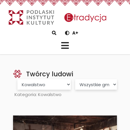
eTradycjaTwórcy ludowi -
Szukaj
A+
Twórcy ludowi
Kategoria
Gmina
Kategoria: Kowalstwo